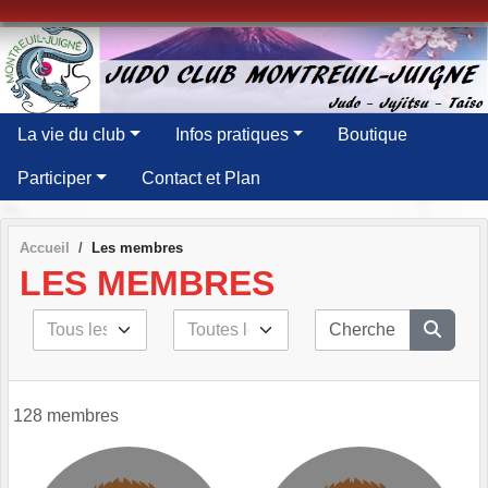
Panneau de gestion des cookies
La vie du club
Infos pratiques
Boutique
Participer
Contact et Plan
Accueil
Les membres
LES MEMBRES
128 membres