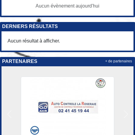
Aucun évènement aujourd'hui
DERNIERS RÉSULTATS
Aucun résultat à afficher.
PARTENAIRES
+ de partenaires
Précedent
Suiv