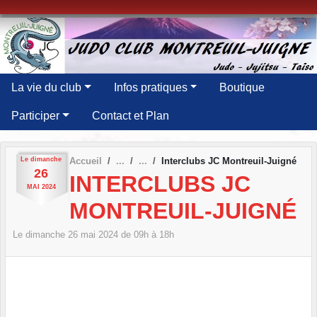
Panneau de gestion des cookies
La vie du club
Infos pratiques
Boutique
Participer
Contact et Plan
Le
dimanche
Accueil
Interclubs JC Montreuil-Juigné
26
INTERCLUBS JC
MAI
2024
MONTREUIL-JUIGNÉ
Le
dimanche
26
mai
2024
de 09h à 18h