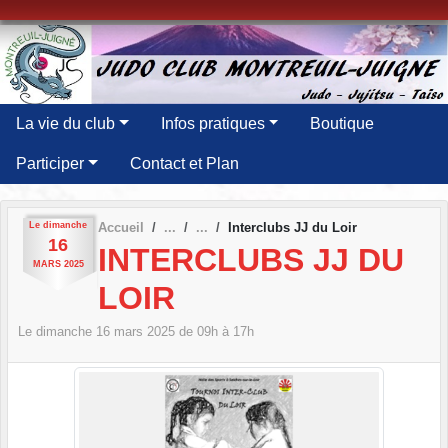
Panneau de gestion des cookies
La vie du club
Infos pratiques
Boutique
Participer
Contact et Plan
Le
dimanche
Accueil
Interclubs JJ du Loir
16
INTERCLUBS JJ DU
MARS
2025
LOIR
Le
dimanche
16
mars
2025
de 09h à 17h