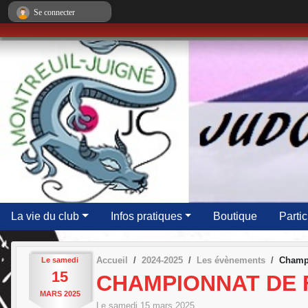
Panneau de gestion des cookies
Se connecter
La vie du club
Infos pratiques
Boutique
Partic
Accueil
2024-2025
Les évènements
Champi
Le
samedi
15
CHAMPIONNAT DE 
MARS
2025
Le
samedi
15
mars
2025