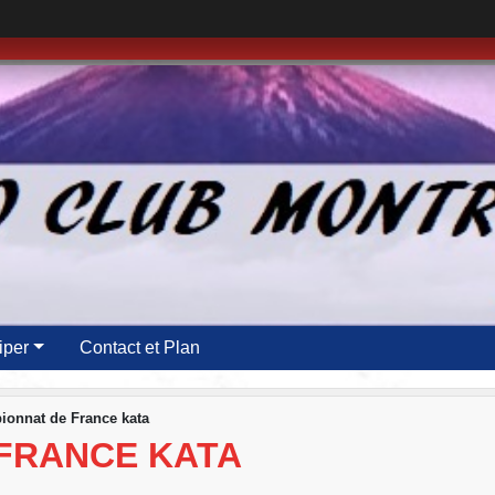
iper
Contact et Plan
onnat de France kata
FRANCE KATA