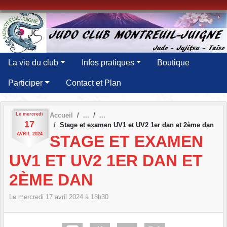
Panneau de gestion des cookies
La vie du club
Infos pratiques
Boutique
Participer
Contact et Plan
Le
mercredi
Accueil
17
Stage et examen UV1 et UV2 1er dan et 2ème dan
AVRIL
2024
STAGE ET EXAMEN
UV1 ET UV2 1ER DAN ET
2ÈME DAN
Le
mercredi
17
avril
2024
à 18h30