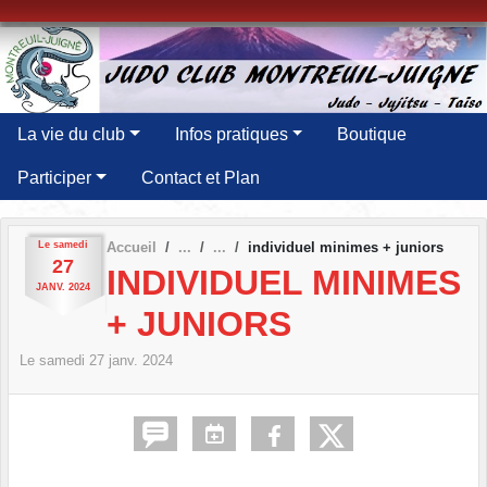
Panneau de gestion des cookies
La vie du club
Infos pratiques
Boutique
Participer
Contact et Plan
Le
samedi
Accueil
individuel minimes + juniors
27
INDIVIDUEL MINIMES
JANV.
2024
+ JUNIORS
Le
samedi
27
janv.
2024