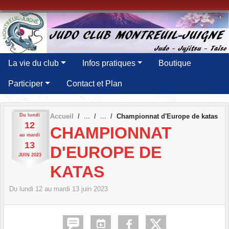
Panneau de gestion des cookies
La vie du club
Infos pratiques
Boutique
Participer
Contact et Plan
Du
lundi
Accueil
Championnat d'Europe de katas
12
CHAMPIONNAT
au
mardi
13
D'EUROPE DE
JUIN
2023
KATAS
Du
lundi
12
au
mardi
13
juin
2023