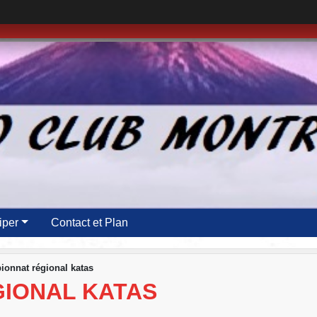
iper
Contact et Plan
onnat régional katas
IONAL KATAS