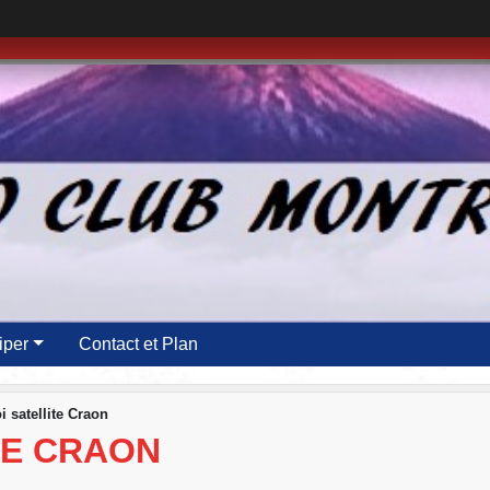
iper
Contact et Plan
i satellite Craon
TE CRAON