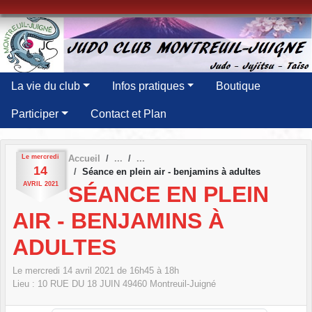
Panneau de gestion des cookies
La vie du club
Infos pratiques
Boutique
Participer
Contact et Plan
Le
mercredi
Accueil
14
Séance en plein air - benjamins à adultes
AVRIL
2021
SÉANCE EN PLEIN
AIR - BENJAMINS À
ADULTES
Le
mercredi
14
avril
2021
de 16h45 à 18h
Lieu :
10 RUE DU 18 JUIN
49460
Montreuil-Juigné