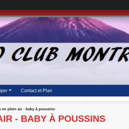
iper
Contact et Plan
 en plein air - baby à poussins
AIR - BABY À POUSSINS