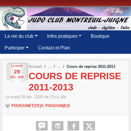
Panneau de gestion des cookies
La vie du club
Infos pratiques
Boutique
Participer
Contact et Plan
Le
mardi
Accueil
Cours de reprise 2011-2013
29
COURS DE REPRISE
DÉC.
2020
2011-2013
Le
mardi
29
déc.
2020
de 17h à 18h
POUSSINET(TE)S
POUSSIN(E)S