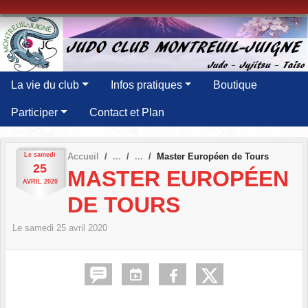
Panneau de gestion des cookies
La vie du club
Infos pratiques
Boutique
Participer
Contact et Plan
Le
samedi
Accueil
Master Européen de Tours
25
MASTER EUROPÉEN
AVRIL
2020
DE TOURS
Le
samedi
25
avril
2020