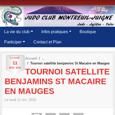
Panneau de gestion des cookies
La vie du club
Infos pratiques
Boutique
Participer
Contact et Plan
Le
lundi
Accueil
11
Tournoi satellite benjamins St Macaire en Mauges
NOV.
2019
TOURNOI SATELLITE
BENJAMINS ST MACAIRE
EN MAUGES
Le
lundi
11
nov.
2019