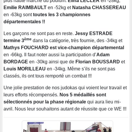
plus haute marche du podium.
Elina LECLER
en -28kg,
Emilie RAIMBAULT
en -52kg et
Natasha CHASSEREAU
en -63kg sont
toutes les 3 championnes
départementales !!
Les garçons ne sont pas en reste.
Jessy ESTRADE
ème
termine 3
dans la catégorie, très fournie, des -34kg et
Mathys FOUCHARD est vice-champion départemental
en -66kg. Il faut noter aussi la participation d’
Adam
BORDAGE
en -30kg ainsi que de
Florian BOUSSARD
et
Louis MORILLEAU
en -34kg. Même s’ils ne sont pas
classés, ils ont tous remporté un combat !!!
Une jolie prestation de nos judokas qui voient leur travail et
leurs efforts récompensés.
Nos 5 médaillés sont
sélectionnés pour la phase régionale
qui aura lieu mi-
avril. Nous leur souhaitons autant de réussite que ce WE !!!