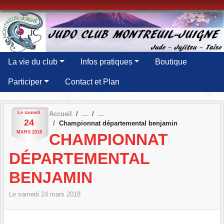
Panneau de gestion des cookies
La vie du club
Infos pratiques
Boutique
Participer
Contact et Plan
Le
samedi
Accueil
24
Championnat départemental benjamin
MARS
2018
CHAMPIONNAT
DÉPARTEMENTAL
BENJAMIN
Le
samedi
24
mars
2018