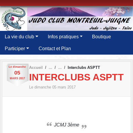
Panneau de gestion des cookies
La vie du club
Infos pratiques
Boutique
Participer
Contact et Plan
Le
dimanche
Accueil
Interclubs ASPTT
05
INTERCLUBS ASPTT
MARS
2017
Le
dimanche
05
mars
2017
JCMJ 3ème