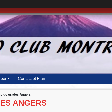
iper
Contact et Plan
e de grades Angers
DES ANGERS