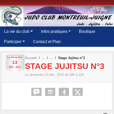
Panneau de gestion des cookies
La vie du club
Infos pratiques
Boutique
Participer
Contact et Plan
Le
dimanche
Accueil
Stage Jujitsu n°3
13
STAGE JUJITSU N°3
DÉC.
2015
Le
dimanche
13
déc.
2015
de 09h à 12h