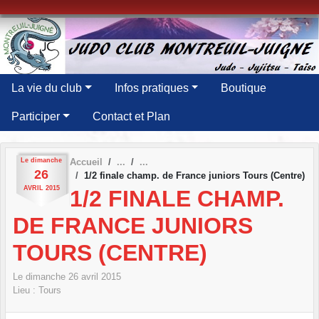
Panneau de gestion des cookies
La vie du club
Infos pratiques
Boutique
Participer
Contact et Plan
Le
dimanche
Accueil
26
1/2 finale champ. de France juniors Tours (Centre)
AVRIL
2015
1/2 FINALE CHAMP.
DE FRANCE JUNIORS
TOURS (CENTRE)
Le
dimanche
26
avril
2015
Lieu :
Tours