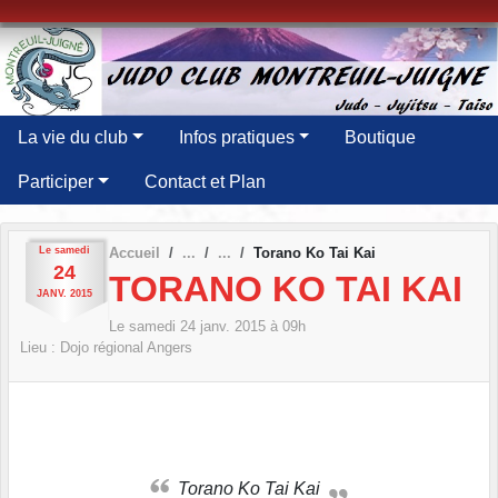
Panneau de gestion des cookies
La vie du club
Infos pratiques
Boutique
Participer
Contact et Plan
Le
samedi
Accueil
Torano Ko Tai Kai
24
TORANO KO TAI KAI
JANV.
2015
Le
samedi
24
janv.
2015
à 09h
Lieu :
Dojo régional
Angers
Torano Ko Tai Kai