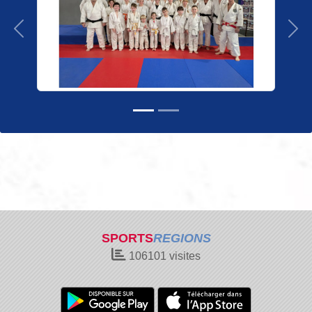
Précedent
Sui
SPORTS
REGIONS
106101
visites