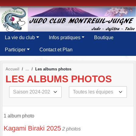
Panneau de gestion des cookies
La vie du club
Infos pratiques
Boutique
Participer
Contact et Plan
Accueil
Les albums photos
LES ALBUMS PHOTOS
1 album photo
Kagami Biraki 2025
2 photos